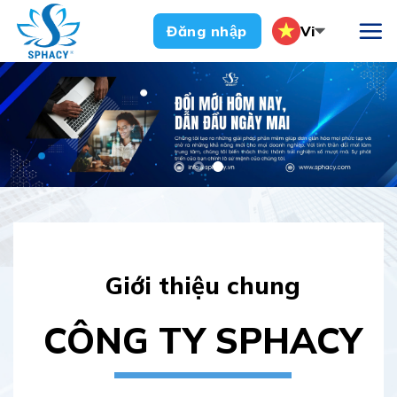
Chuyển
Vi
Đăng nhập
đến
nội
dung
Giới thiệu chung
CÔNG TY SPHACY