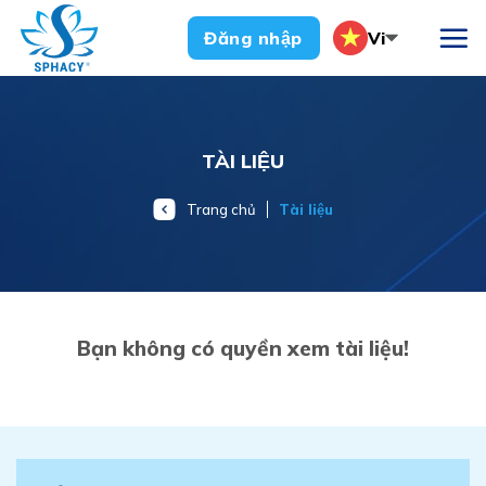
Chuyển
Vi
Đăng nhập
đến
nội
dung
TÀI LIỆU
Trang chủ
Tài liệu
Bạn không có quyền xem tài liệu!