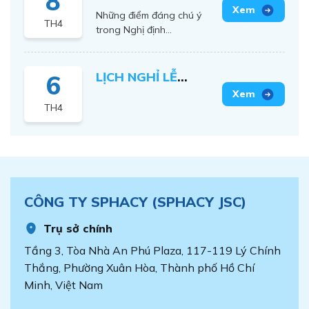
8
IMPACT AWARDS
thuộc hạng mục Công
định 90/2026/NĐ-
Xem
Những điểm đáng chú ý
nghiệp số và Hạ tầng số
2026
TH4
CP
trong Nghị định
trong khuôn khổ chương
90/2026/NĐ-CP về xử
trình Thành tựu Tác
phạt hành chính lĩnh vực
động vì Việt Nam số –
y tế đã được tổng hợp
LỊCH NGHỈ LỄ
Vietnam I4 Impact
6
trong tài liệu dưới đây.
Awards 2026. Chương
NGÀY CHIẾN
Xem
phan-tich-nd90-nha-
trình [...]
TH4
THẮNG VÀ QUỐC
thuoc-v2
TẾ LAO ĐỘNG
2026
CÔNG TY SPHACY (SPHACY JSC)
Trụ sở chính
Tầng 3, Tòa Nhà An Phú Plaza, 117-119 Lý Chính
Thắng, Phường Xuân Hòa, Thành phố Hồ Chí
Minh, Việt Nam