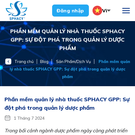
Chuyển
Vi
Đăng nhập
đến
nội
dung
PHẦN MỀM QUẢN LÝ NHÀ THUỐC SPHACY
GPP: SỰ ĐỘT PHÁ TRONG QUẢN LÝ DƯỢC
PHẨM
Trang chủ
Blog
Sản Phẩm/Dịch Vụ
Phần mềm quản
lý nhà thuốc SPHACY GPP: Sự đột phá trong quản lý dược
phẩm
Phần mềm quản lý nhà thuốc SPHACY GPP: Sự
đột phá trong quản lý dược phẩm
1 Tháng 7 2024
Trong bối cảnh ngành dược phẩm ngày càng phát triển