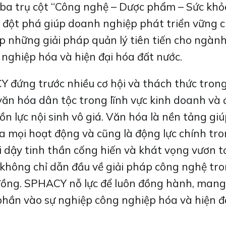
ên ba trụ cột “Công nghệ – Dược phẩm – Sức khỏ
đột phá giúp doanh nghiệp phát triển vững c
p những giải pháp quản lý tiên tiến cho ngành
nghiệp hóa và hiện đại hóa đất nước.
Y đứng trước nhiều cơ hội và thách thức tron
ăn hóa dân tộc trong lĩnh vực kinh doanh và 
ồn lực nội sinh vô giá. Văn hóa là nền tảng 
ủa mọi hoạt động và cũng là động lực chính tr
ậy tinh thần cống hiến và khát vọng vươn tới
ông chỉ dẫn đầu về giải pháp công nghệ trong
đồng. SPHACY nỗ lực để luôn đồng hành, mang lạ
 phần vào sự nghiệp công nghiệp hóa và hiện đ