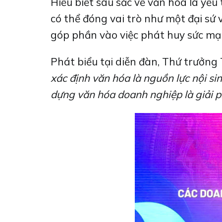
Hiểu biết sâu sắc về văn hóa là yế
có thể đóng vai trò như một đại sứ v
góp phần vào việc phát huy sức m
Phát biểu tại diễn đàn, Thứ trưởn
xác định văn hóa là nguồn lực nội s
dựng văn hóa doanh nghiệp là giải ph