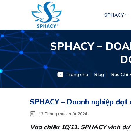
Chuyển
đến
SPHACY
nội
dung
SPHACY – DOA
D
Trang chủ
Blog
Báo Chí &
SPHACY – Doanh nghiệp đạt 
13 Tháng mười một 2024
Vào chiều 10/11, SPHACY vinh dự 