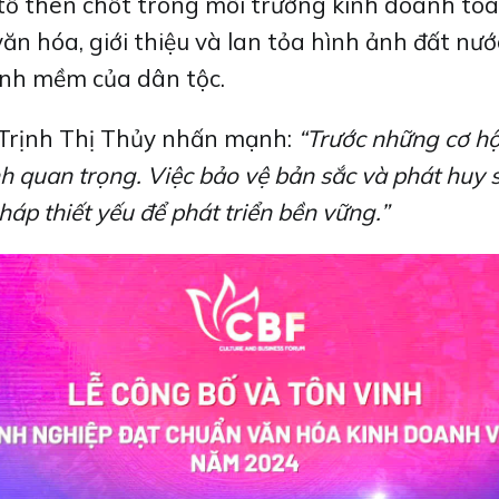
u tố then chốt trong môi trường kinh doanh t
ăn hóa, giới thiệu và lan tỏa hình ảnh đất nướ
ạnh mềm của dân tộc.
g Trịnh Thị Thủy nhấn mạnh:
“Trước những cơ hội
inh quan trọng. Việc bảo vệ bản sắc và phát huy
áp thiết yếu để phát triển bền vững.”