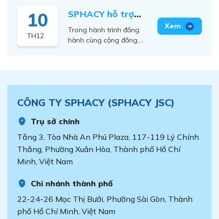
SPHACY đã cùng nhau
động vì Việt Nam số –
Niềm Vui
tổ chức một buổi Giáng
SPHACY hỗ trợ
Vietnam I4 Impact
10
Sinh ấm áp, vui tươi và
Awards 2026. Chương
Xã Mường Pồn
Xem
Trong hành trình đồng
đầy ý nghĩa, mang đến
trình [...]
TH12
(Điện Biên) lắp
hành cùng cộng đồng,
những khoảnh khắc
Công ty SPHACY vừa
đáng nhớ và tăng thêm
đặt đèn năng
triển khai hoạt động hỗ
sự gắn kết giữa các
lượng mặt trời và
trợ tại Xã Mường Pồn,
thành viên. Sự kiện
trao 30 suất học
một xã miền núi, biên giới
không chỉ là dịp [...]
còn nhiều khó khăn của
bổng cho học sinh
CÔNG TY SPHACY (SPHACY JSC)
tỉnh Điện Biên – nơi đồng
vượt khó
bào dân tộc thiểu số
Trụ sở chính
chiếm hơn 90% và tỷ lệ
hộ nghèo vẫn ở mức [...]
Tầng 3, Tòa Nhà An Phú Plaza, 117-119 Lý Chính
Thắng, Phường Xuân Hòa, Thành phố Hồ Chí
Minh, Việt Nam
Chi nhánh thành phố
22-24-26 Mạc Thị Bưởi, Phường Sài Gòn, Thành
phố Hồ Chí Minh, Việt Nam