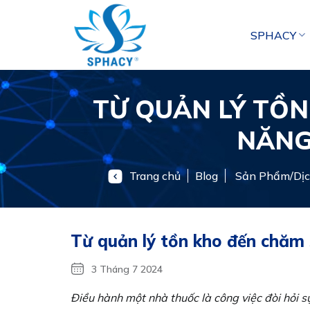
Chuyển
đến
SPHACY
nội
dung
TỪ QUẢN LÝ TỒN
NĂNG
Trang chủ
Blog
Sản Phẩm/Dịc
Từ quản lý tồn kho đến chăm
3 Tháng 7 2024
Điều hành một nhà thuốc là công việc đòi hỏi s