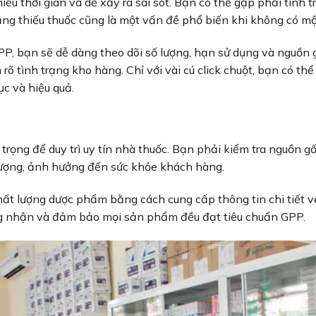
ều thời gian và dễ xảy ra sai sót. Bạn có thể gặp phải tình 
rạng thiếu thuốc cũng là một vấn đề phổ biến khi không có mộ
, bạn sẽ dễ dàng theo dõi số lượng, hạn sử dụng và nguồn 
 rõ tình trạng kho hàng. Chỉ với vài cú click chuột, bạn có th
c và hiệu quả.
rọng để duy trì uy tín nhà thuốc. Bạn phải kiểm tra nguồn gố
ượng, ảnh hưởng đến sức khỏe khách hàng.
ất lượng dược phẩm bằng cách cung cấp thông tin chi tiết 
ứng nhận và đảm bảo mọi sản phẩm đều đạt tiêu chuẩn GPP.