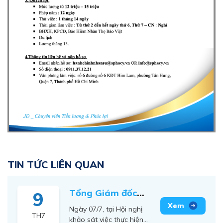
TIN TỨC LIÊN QUAN
Tổng Giám đốc
9
SPHACY tham gia
Xem
Ngày 07/7, tại Hội nghị
TH7
đóng góp ý kiến
khảo sát việc thực hiện